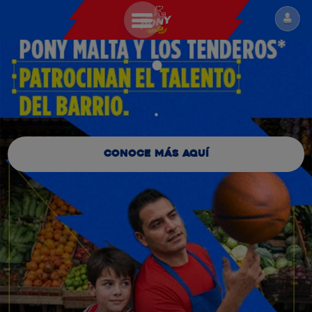
.
MALTAS
.
Conoce más aquí