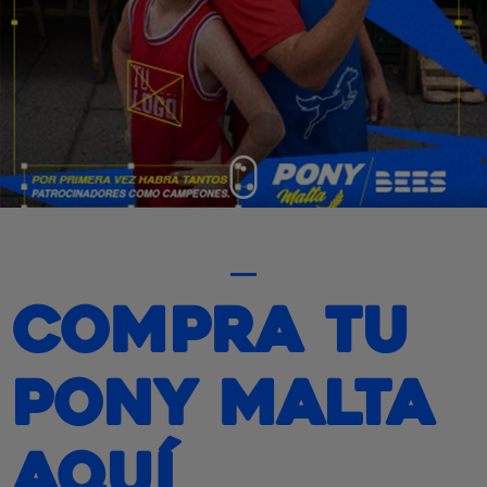
1
2
3
Compra tu
Pony Malta
aquí