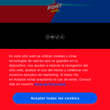
En este sitio web se utilizan cookies y otras
Contáctenos
tecnologías de rastreo que se guardan en tu
Aviso de privacidad
dispositivo, nos ayudan a mejorar la navegación del
Superintendencia de Industria y Comercio
Términos y condiciones
sitio web, analizar el uso del mismo y colaborar con
Términos y condiciones campañas
nuestros estudios de marketing. Al hacer clic
Política de protección de datos personales
en Aceptar estas aceptando el uso de estas. Conoce
Anheuser-Busch InBev © 2024
más en nuestro
Aviso de Privacidad
¿Necesitas ayuda para Ganar con Clase?
CANALES DE ATENCIÓN Y RESPUESTA A
PETICIONES, CONSULTAS, QUEJAS Y
Aceptar todas las cookies
RECLAMOS DE TITULARES DE DATOS
PERSONALES