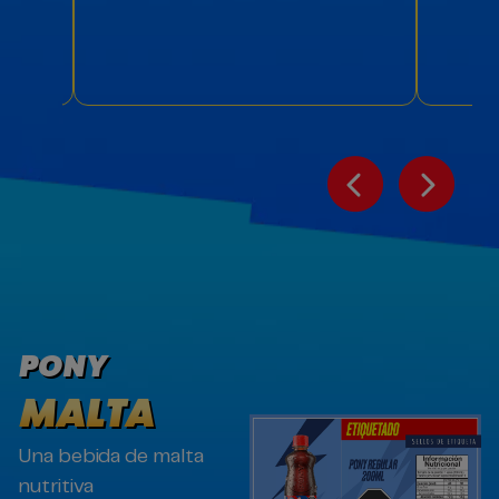
PONY
MALTA
Una bebida de malta
U
nutritiva
l