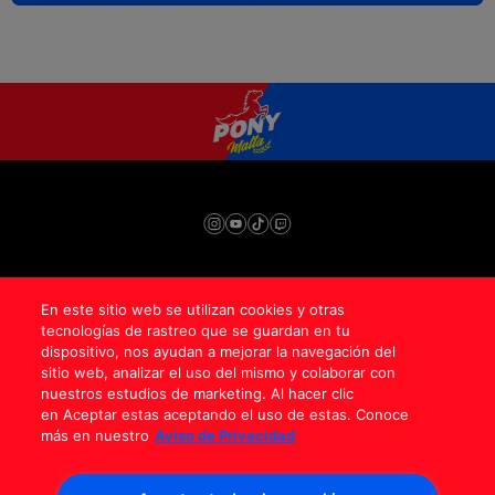
En este sitio web se utilizan cookies y otras
Contáctenos
tecnologías de rastreo que se guardan en tu
Aviso de privacidad
dispositivo, nos ayudan a mejorar la navegación del
Superintendencia de Industria y Comercio
Términos y condiciones
sitio web, analizar el uso del mismo y colaborar con
Términos y condiciones campañas
nuestros estudios de marketing. Al hacer clic
Política de protección de datos personales
en Aceptar estas aceptando el uso de estas. Conoce
Anheuser-Busch InBev © 2024
más en nuestro
Aviso de Privacidad
¿Necesitas ayuda para Ganar con Clase?
CANALES DE ATENCIÓN Y RESPUESTA A